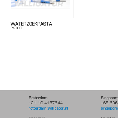
WATERZOEKPASTA
PX900
Rotterdam
Singapor
+31 10 4157644
+65 686
rotterdam@alligator.nl
singapore