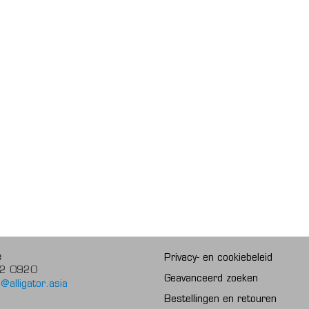
e
Privacy- en cookiebeleid
2 0920
Geavanceerd zoeken
@alligator.asia
Bestellingen en retouren